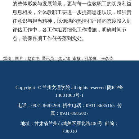
的整体形象与发展前景，更与每一位教职工的切身利益
息息相关，全体教职工要进一步提高思想认识，增强责
任意识与担当精神，以饱满的热情和严谨的态度投入到
评估工作中，各工作组要细化工作措施，明确时间节
点，确保各项工作任务落到实处。
撰稿：
图片：赵春艳
通讯员：
焦天祐
审核：
孔繁庭、张彦荣
Copyright © 兰州文理学院 all rights reserved 陇ICP备
14001863号-1
电话：0931-8685268 招生电话：0931-8685165 传
真：0931-8685007
地址：甘肃省兰州市城关区雁北路400号 邮编：
730010