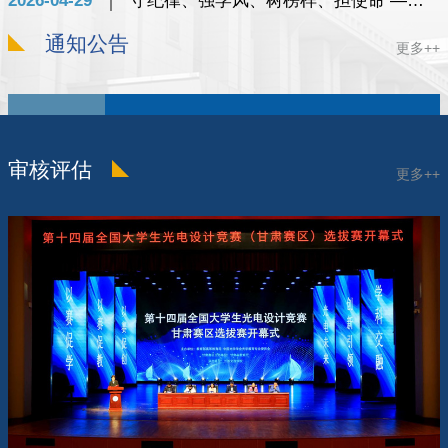
2026-04-29
守纪律、强学风、树榜样、担使命 ——学院扎实推进2026年度学风建设专项活动
通知公告
更多++
六月
附件1：兰州文理学院赴山东大学交流生名额
25
分配表
审核评估
更多++
六月
附件2：2026-2027学年赴山东大学交流生信
25
息表模板(1)
六月
附件3：兰州文理学院本科生校际交流学习管
25
理办法-1